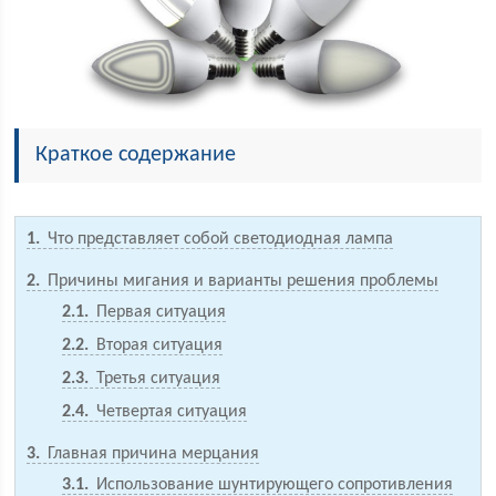
Краткое содержание
1
Что представляет собой светодиодная лампа
2
Причины мигания и варианты решения проблемы
2.1
Первая ситуация
2.2
Вторая ситуация
2.3
Третья ситуация
2.4
Четвертая ситуация
3
Главная причина мерцания
3.1
Использование шунтирующего сопротивления